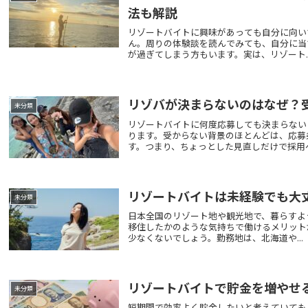
法も解説
リゾートバイトに興味があっても自分に向い
ん。周りの体験談を読んでみても、自分に当
が過ぎてしまう方もいます。実は、リゾート..
リゾバが決まらないのはなぜ？
未分類
リゾートバイトに何度応募しても決まらない
ります。受からない背景のほとんどは、応募
す。つまり、ちょっとした見直しだけで採用へ.
リゾートバイトは未経験でも大
未分類
日本全国のリゾート地や観光地で、暮らすよ
移住したかのような気持ちで働けるメリット
少なくないでしょう。勤務地は、北海道や...
リゾートバイトで貯金を増やせ
未分類
短期間で効率よく貯金したいと考えていても