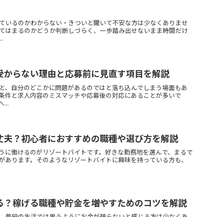
ているのかわからない・きついと聞いて不安な方は少なくありませ
てはまるのかどうか判断しづらく、一歩踏み出せないまま時間だけ
.
受からない理由と応募前に見直す項目を解説
と、自分のどこかに問題があるのではと落ち込んでしまう場面もあ
条件と求人内容のミスマッチや応募後の対応にあることが多いで
..
丈夫？初心者におすすめの職種や選び方を解説
うに働けるのがリゾートバイトです。好きな勤務地を選んで、まるで
があります。そのようなリゾートバイトに興味を持っている方も、
る？稼げる職種や貯金を増やすためのコツを解説
、普段の生活では思うようにお金が残らないと感じる方は少なくあ