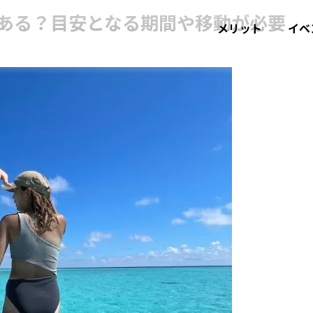
ある？目安となる期間や移動が必要
メリット
イベ