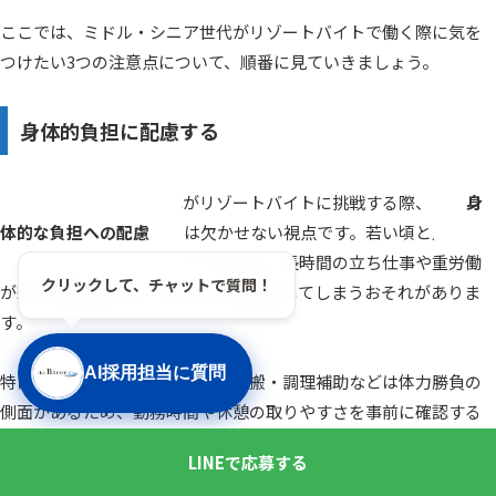
ここでは、ミドル・シニア世代がリゾートバイトで働く際に気を
つけたい3つの注意点について、順番に見ていきましょう。
身体的負担に配慮する
ミドル世代やシニア世代がリゾートバイトに挑戦する際、
身
体的な負担への配慮
は欠かせない視点です。若い頃と比べて
体力や回復力に違いが出てくるため、長時間の立ち仕事や重労働
クリックして、チャットで質問！
が続く職種を選ぶと、途中で体調を崩してしまうおそれがありま
す。
AI採用担当に質問
特にホテルや旅館の清掃・荷物運搬・調理補助などは体力勝負の
側面があるため、勤務時間や休憩の取りやすさを事前に確認する
姿勢が重要です。無理のないシフトを組める勤務先を選ぶか、週
LINEで応募する
休2日以上が確保されている求人を選べば、長く働き続けやすくな